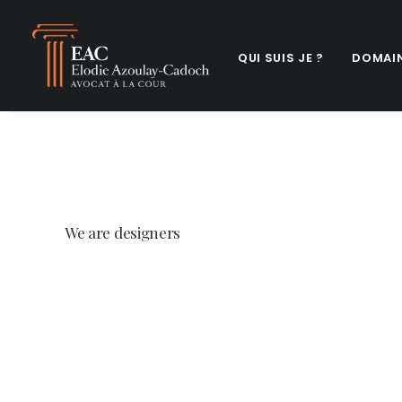
QUI SUIS JE ?
DOMAIN
We
are
designers