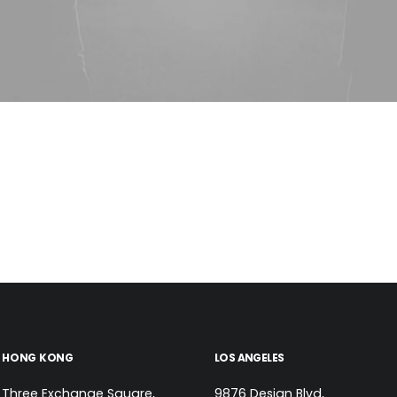
HONG KONG
LOS ANGELES
Three Exchange Square,
9876 Design Blvd,